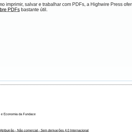
 imprimir, salvar e trabalhar com PDFs, a Highwire Press ofe
obre PDFs
bastante útil.
ade e Economia da Fundace
tribuição - Não comercial - Sem derivações 4.0 Internacional
.