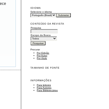
rece
IDIOMA
Selecione o idioma
CONTEÚDO DA REVISTA
Pesquisa
Escopo da Busca
Procurar
Por Edição
Por Autor
Por título
TAMANHO DE FONTE
INFORMAÇÕES
Para leitores
Para Autores
Para Bibliotecários