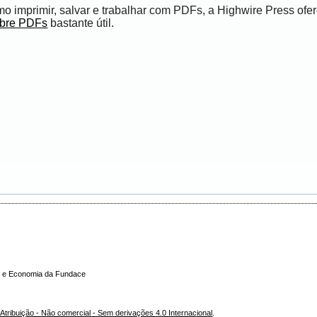
 imprimir, salvar e trabalhar com PDFs, a Highwire Press ofe
obre PDFs
bastante útil.
ade e Economia da Fundace
tribuição - Não comercial - Sem derivações 4.0 Internacional
.