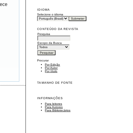
rece
IDIOMA
Selecione o idioma
CONTEÚDO DA REVISTA
Pesquisa
Escopo da Busca
Procurar
Por Edição
Por Autor
Por título
TAMANHO DE FONTE
INFORMAÇÕES
Para leitores
Para Autores
Para Bibliotecários