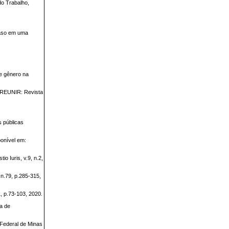
do Trabalho,
caso em uma
de gênero na
. REUNIR: Revista
s públicas
ponível em:
 Iuris, v.9, n.2,
 n.79, p.285-315,
1, p.73-103, 2020.
ta de
 Federal de Minas