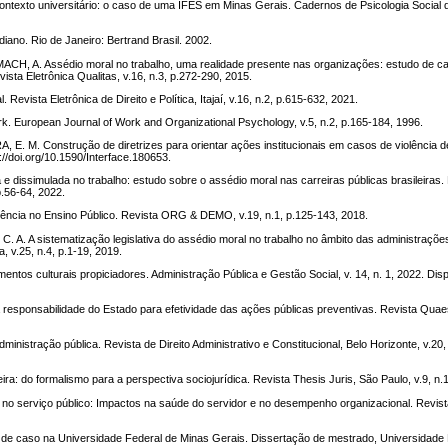
ontexto universitário: o caso de uma IFES em Minas Gerais. Cadernos de Psicologia Social 
iano. Rio de Janeiro: Bertrand Brasil. 2002.
CH, A. Assédio moral no trabalho, uma realidade presente nas organizações: estudo de 
ista Eletrônica Qualitas, v.16, n.3, p.272-290, 2015.
vista Eletrônica de Direito e Política, Itajaí, v.16, n.2, p.615-632, 2021.
 European Journal of Work and Organizational Psychology, v.5, n.2, p.165-184, 1996.
 E. M. Construção de diretrizes para orientar ações institucionais em casos de violência 
://doi.org/10.1590/Interface.180653.
e dissimulada no trabalho: estudo sobre o assédio moral nas carreiras públicas brasileiras
p.56-64, 2022.
ência no Ensino Público. Revista ORG & DEMO, v.19, n.1, p.125-143, 2018.
A. A sistematização legislativa do assédio moral no trabalho no âmbito das administraçõe
, v.25, n.4, p.1-19, 2019.
ntos culturais propiciadores. Administração Pública e Gestão Social, v. 14, n. 1, 2022. Dis
esponsabilidade do Estado para efetividade das ações públicas preventivas. Revista Quaestio
nistração pública. Revista de Direito Administrativo e Constitucional, Belo Horizonte, v.20,
a: do formalismo para a perspectiva sociojurídica. Revista Thesis Juris, São Paulo, v.9, n.
 no serviço público: Impactos na saúde do servidor e no desempenho organizacional. Revis
o de caso na Universidade Federal de Minas Gerais. Dissertação de mestrado, Universidade