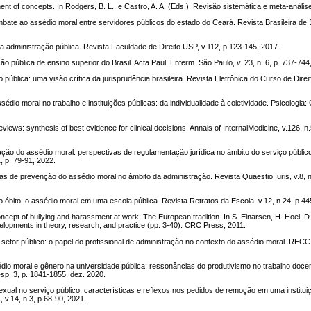
nt of concepts. In Rodgers, B. L., e Castro, A. A. (Eds.). Revisão sistemática e meta-anális
e ao assédio moral entre servidores públicos do estado do Ceará. Revista Brasileira de
dministração pública. Revista Faculdade de Direito USP, v.112, p.123-145, 2017.
ão pública de ensino superior do Brasil. Acta Paul. Enferm. São Paulo, v. 23, n. 6, p. 737-744
blica: uma visão crítica da jurisprudência brasileira. Revista Eletrônica do Curso de Direi
oral no trabalho e instituições públicas: da individualidade à coletividade. Psicologia: 
s: synthesis of best evidence for clinical decisions. Annals of InternalMedicine, v.126, n.
 do assédio moral: perspectivas de regulamentação jurídica no âmbito do serviço público 
, p. 79-91, 2022.
as de prevenção do assédio moral no âmbito da administração. Revista Quaestio Iuris, v.8, n
óbito: o assédio moral em uma escola pública. Revista Retratos da Escola, v.12, n.24, p.44
t of bullying and harassment at work: The European tradition. In S. Einarsen, H. Hoel, D. 
elopments in theory, research, and practice (pp. 3-40). CRC Press, 2011.
or público: o papel do profissional de administração no contexto do assédio moral. RECC
dio moral e gênero na universidade pública: ressonâncias do produtivismo no trabalho doce
esp. 3, p. 1841-1855, dez. 2020.
l no serviço público: características e reflexos nos pedidos de remoção em uma institui
, v.14, n.3, p.68-90, 2021.