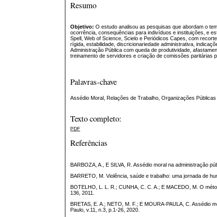
Resumo
Objetivo:
O estudo analisou as pesquisas que abordam o tema 
ocorrência, consequências para indivíduos e instituições, e e
Spell, Web of Science, Scielo e Periódicos Capes, com recort
rígida, estabilidade, discricionariedade administrativa, indica
Administração Pública com queda de produtividade, afastame
treinamento de servidores e criação de comissões paritárias 
Palavras-chave
Assédio Moral, Relações de Trabalho, Organizações Públicas
Texto completo:
PDF
Referências
BARBOZA, A., E SILVA, R. Assédio moral na administração pública
BARRETO, M. Violência, saúde e trabalho: uma jornada de hu
BOTELHO, L. L. R.; CUNHA, C. C. A.; E MACEDO, M. O método d
136, 2011.
BRETAS, E. A.; NETO, M. F.; E MOURA-PAULA, C. Assédio mora
Paulo, v.11, n.3, p.1-26, 2020.