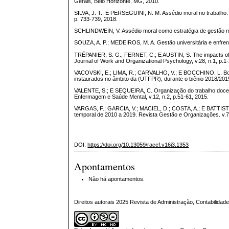
Gerais, Belo Horizonte, MG, 2010.
SILVA, J. T.; E PERSEGUINI, N. M. Assédio moral no trabalho
p. 733-739, 2018.
SCHLINDWEIN, V. Assédio moral como estratégia de gestão no 
SOUZA, A. P.; MEDEIROS, M. A. Gestão universitária e enfrent
TRÉPANIER, S. G.; FERNET, C.; E AUSTIN, S. The impacts of w
Journal of Work and Organizational Psychology, v.28, n.1, p.1
VACOVSKI, E.; LIMA, R.; CARVALHO, V.; E BOCCHINO, L. Boas 
instaurados no âmbito da (UTFPR), durante o biênio 2018/2019. 
VALENTE, S.; E SEQUEIRA, C. Organização do trabalho docent
Enfermagem e Saúde Mental, v.12, n.2, p.51-61, 2015.
VARGAS, F.; GARCIA, V.; MACIEL, D.; COSTA, A.; E BATTISTELL
temporal de 2010 a 2019. Revista Gestão e Organizações. v.7,
DOI:
https://doi.org/10.13059/racef.v16i3.1353
Apontamentos
Não há apontamentos.
Direitos autorais 2025 Revista de Administração, Contabilid