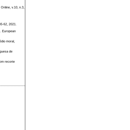
nline, v.10, n.3,
45-62, 2021.
s. European
dio moral,
uguesa de
com recorte