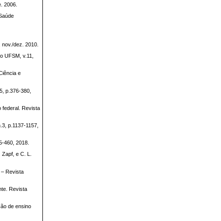
e. 2006.
 Saúde
, nov./dez. 2010.
to UFSM, v.11,
Ciência e
5, p.376-380,
federal. Revista
.3, p.1137-1157,
5-460, 2018.
Zapf, e C. L.
 – Revista
nte. Revista
ção de ensino