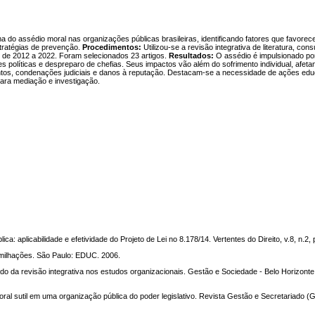
do assédio moral nas organizações públicas brasileiras, identificando fatores que favore
stratégias de prevenção.
Procedimentos:
Utilizou-se a revisão integrativa de literatura, cons
e de 2012 a 2022. Foram selecionados 23 artigos.
Resultados:
O assédio é impulsionado por
ções políticas e despreparo de chefias. Seus impactos vão além do sofrimento individual, afeta
ntos, condenações judiciais e danos à reputação. Destacam-se a necessidade de ações edu
para mediação e investigação.
: aplicabilidade e efetividade do Projeto de Lei no 8.178/14. Vertentes do Direito, v.8, n.2,
milhações. São Paulo: EDUC. 2006.
a revisão integrativa nos estudos organizacionais. Gestão e Sociedade - Belo Horizonte, 
l sutil em uma organização pública do poder legislativo. Revista Gestão e Secretariado (