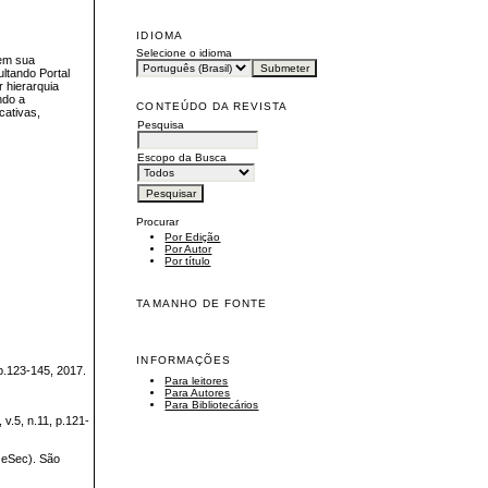
IDIOMA
Selecione o idioma
cem sua
ultando Portal
 hierarquia
ndo a
CONTEÚDO DA REVISTA
cativas,
Pesquisa
Escopo da Busca
Procurar
Por Edição
Por Autor
Por título
TAMANHO DE FONTE
INFORMAÇÕES
 p.123-145, 2017.
Para leitores
Para Autores
Para Bibliotecários
v.5, n.11, p.121-
GeSec). São