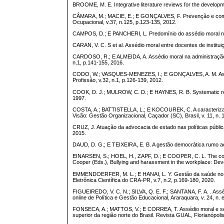
BROOME, M. E. Integrative literature reviews for the developme
CÂMARA, M.; MACIE, E.; E GONÇALVES, F. Prevenção e combat
Ocupacional, v.37, n.125, p.123-135, 2012.
CAMPOS, D.; E PANCHERI, L. Predomínio do assédio moral na a
CARAN, V. C. S et al. Assédio moral entre docentes de instituiç
CARDOSO, R.; E ALMEIDA, A. Assédio moral na administração pú
n.1, p.141-155, 2016.
CODO, W.; VASQUES-MENEZES, I.; E GONÇALVES, A. M. Assédio m
Profissão, v.32, n.1, p.126-139, 2012.
COOK, D. J.; MULROW, C. D.; E HAYNES, R. B. Systematic review
1997.
COSTA, A.; BATTISTELLA, L.; E KOCOUREK, C. A caracterização
Visão: Gestão Organizacional, Caçador (SC), Brasil, v. 11, n. 1
CRUZ, J. Atuação da advocacia de estado nas políticas públic
2015.
DAUD, D. G.; E TEIXEIRA, E. B. A gestão democrática rumo ao 
EINARSEN, S.; HOEL, H., ZAPF, D.; E COOPER, C. L. The concep
Cooper (Eds.), Bullying and harassment in the workplace: Dev
EMMENDOERFER, M. L.; E HANAI, L. Y. Gestão da saúde no set
Eletrônica Científica do CRA-PR, v.7, n.2, p.169-180, 2020.
FIGUEIREDO, V. C. N.; SILVA, Q. E. F.; SANTANA, F. A. . Assé
online de Política e Gestão Educacional, Araraquara, v. 24, n. 
FONSECA, A.; MATTOS, V.; E CORREA, T. Assédio moral e sexua
superior da região norte do Brasil. Revista GUAL, Florianópolis