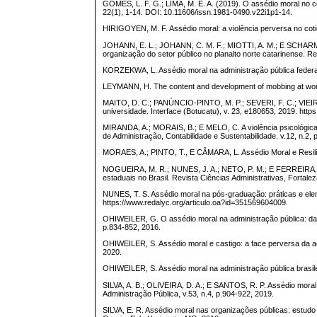
GOMES, L. F. G.; LIMA, M. E. A. (2019). O assédio moral no c
22(1), 1-14. DOI: 10.11606/issn.1981-0490.v22i1p1-14.
HIRIGOYEN, M. F. Assédio moral: a violência perversa no cotid
JOHANN, E. L.; JOHANN, C. M. F.; MIOTTI, A. M.; E SCHARMA
organização do setor público no planalto norte catarinense. Rev
KORZEKWA, L. Assédio moral na administração pública federal. Re
LEYMANN, H. The content and development of mobbing at work.
MAITO, D. C.; PANÚNCIO-PINTO, M. P.; SEVERI, F. C.; VIEIRA,
universidade. Interface (Botucatu), v. 23, e180653, 2019. https
MIRANDA, A.; MORAIS, B.; E MELO, C. A violência psicológica 
de Administração, Contabilidade e Sustentabilidade. v.12, n.2, 
MORAES, A.; PINTO, T., E CÂMARA, L. Assédio Moral e Resili
NOGUEIRA, M. R.; NUNES, J. A.; NETO, P. M.; E FERREIRA, C. 
estaduais no Brasil. Revista Ciências Administrativas, Fortaleza
NUNES, T. S. Assédio moral na pós-graduação: práticas e eleme
https://www.redalyc.org/articulo.oa?id=351569604009.
OHIWEILER, G. O assédio moral na administração pública: da r
p.834-852, 2016.
OHIWEILER, S. Assédio moral e castigo: a face perversa da admi
2020.
OHIWEILER, S. Assédio moral na administração pública brasileir
SILVA, A. B.; OLIVEIRA, D. A.; E SANTOS, R. P. Assédio moral
Administração Pública, v.53, n.4, p.904-922, 2019.
SILVA, E. R. Assédio moral nas organizações públicas: estud