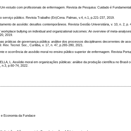
: Um estudo com profissionais de enfermagem. Revista de Pesquisa: Cuidado é Fundamental O
serviço público. Revista Trabalho (En)Cena. Palmas, v.4, n.1, p.221-237, 2019.
amento de assédio: desafios contemporâneos. Revista Gestão Universitária, v. 10, n. 2, p. 
orkplace bullying on individual and organizational outcomes: An overview of meta-analyse
-20, 2019.
práticas de governança pública: análise dos processos disciplinares decorrentes de assé
Rev. Tecnol. Soc., Curitiba, v. 17, n. 47, p.265-280, 2021.
e e ocorrência de assédio moral no ensino público superior de enfermagem. Revista Port
A, L. Assédio moral em organizações públicas: análise da produção científica no Brasil 
 n.3, p.60-74, 2022.
ade e Economia da Fundace