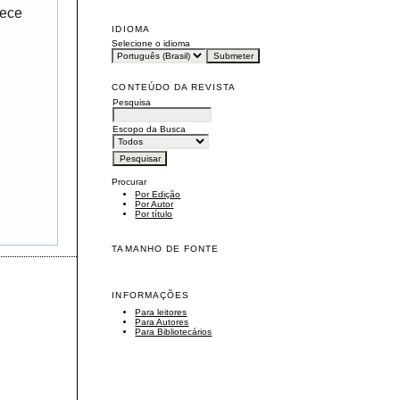
rece
IDIOMA
Selecione o idioma
CONTEÚDO DA REVISTA
Pesquisa
Escopo da Busca
Procurar
Por Edição
Por Autor
Por título
TAMANHO DE FONTE
INFORMAÇÕES
Para leitores
Para Autores
Para Bibliotecários