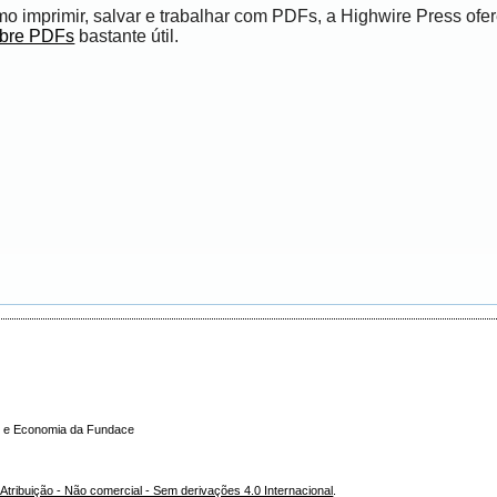
 imprimir, salvar e trabalhar com PDFs, a Highwire Press ofe
obre PDFs
bastante útil.
ade e Economia da Fundace
tribuição - Não comercial - Sem derivações 4.0 Internacional
.