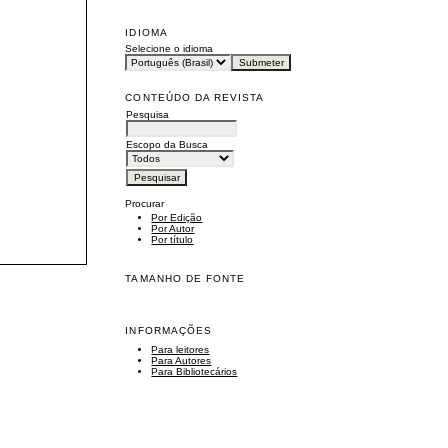
IDIOMA
Selecione o idioma
CONTEÚDO DA REVISTA
Pesquisa
Escopo da Busca
Procurar
Por Edição
Por Autor
Por título
TAMANHO DE FONTE
INFORMAÇÕES
Para leitores
Para Autores
Para Bibliotecários