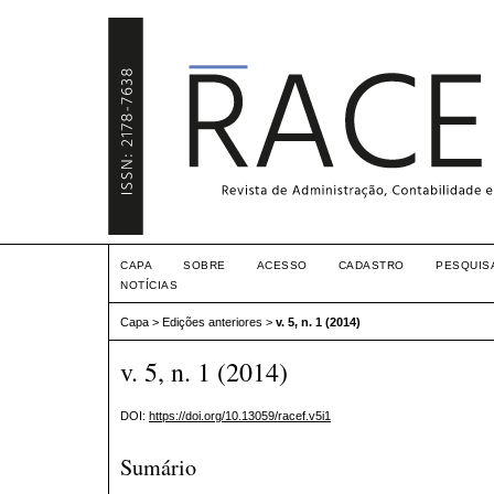
CAPA
SOBRE
ACESSO
CADASTRO
PESQUIS
NOTÍCIAS
Capa
>
Edições anteriores
>
v. 5, n. 1 (2014)
v. 5, n. 1 (2014)
DOI:
https://doi.org/10.13059/racef.v5i1
Sumário