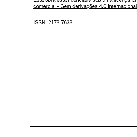
comercial - Sem derivações 4.0 Internacional
ISSN: 2178-7638