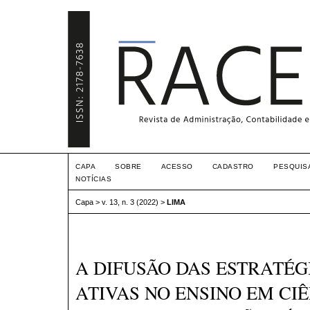
CAPA
SOBRE
ACESSO
CADASTRO
PESQUIS
NOTÍCIAS
Capa
>
v. 13, n. 3 (2022)
>
LIMA
A DIFUSÃO DAS ESTRATÉG
ATIVAS NO ENSINO EM CI