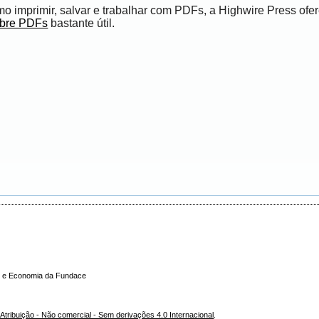
 imprimir, salvar e trabalhar com PDFs, a Highwire Press ofe
obre PDFs
bastante útil.
ade e Economia da Fundace
tribuição - Não comercial - Sem derivações 4.0 Internacional
.