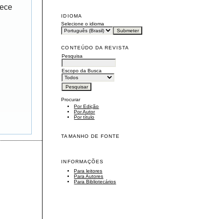
rece
IDIOMA
Selecione o idioma
CONTEÚDO DA REVISTA
Pesquisa
Escopo da Busca
Procurar
Por Edição
Por Autor
Por título
TAMANHO DE FONTE
INFORMAÇÕES
Para leitores
Para Autores
Para Bibliotecários