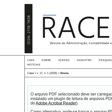
CAPA
SOBRE
ACESSO
CADASTRO
PESQUIS
NOTÍCIAS
Capa
>
v. 17, n. 1 (2026)
>
Souza
O arquivo PDF selecionado deve ser carrega
instalado um plugin de leitura de arquivos P
do
Adobe Acrobat Reader
).
Como alternativa, pode-se baixar o arquivo 